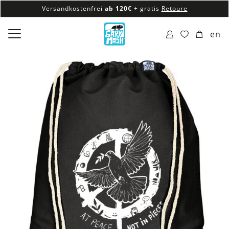
Versandkostenfrei
ab 120€
+ gratis
Retoure
100% veganes & fair produziertes Sortiment
en
Versandkostenfrei
ab 120€
+ gratis
Retoure