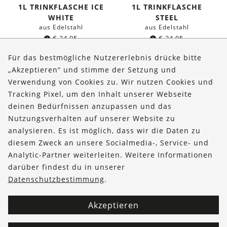
1L TRINKFLASCHE ICE
1L TRINKFLASCHE
WHITE
STEEL
aus Edelstahl
aus Edelstahl
€
24,95
€
24,95
Für das bestmögliche Nutzererlebnis drücke bitte
„Akzeptieren“ und stimme der Setzung und
Verwendung von Cookies zu. Wir nutzen Cookies und
Über uns
Tracking Pixel, um den Inhalt unserer Webseite
Bestellungen
deinen Bedürfnissen anzupassen und das
Nutzungsverhalten auf unserer Website zu
Kontakt & Hilfe
analysieren. Es ist möglich, dass wir die Daten zu
diesem Zweck an unsere Socialmedia-, Service- und
FOLLOW US
Analytic-Partner weiterleiten. Weitere Informationen
darüber findest du in unserer
Datenschutzbestimmung
.
Akzeptieren