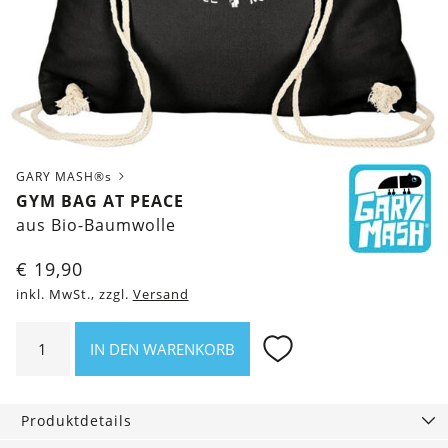
GARY MASH®s
GYM BAG AT PEACE
aus Bio-Baumwolle
€
19,90
inkl. MwSt., zzgl.
Versand
Gym
IN DEN WARENKORB
Bag
At
Peace
Produktdetails
Menge