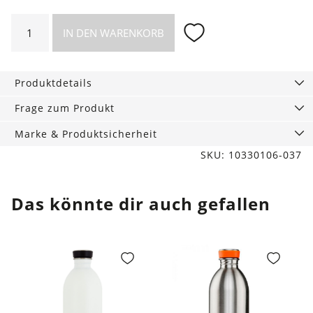
Große
IN DEN WARENKORB
Baumwolltasche
Waves
mit
Produktdetails
Boden
Menge
Frage zum Produkt
Marke & Produktsicherheit
SKU: 10330106-037
Das könnte dir auch gefallen