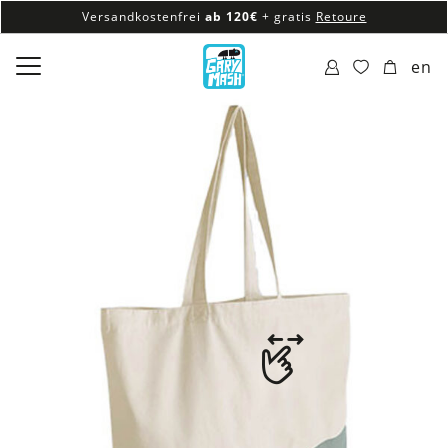
Versandkostenfrei
ab 120€
+ gratis
Retoure
100% veganes & fair produziertes Sortiment
en
Versandkostenfrei
ab 120€
+ gratis
Retoure