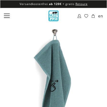
Versandkostenfrei
ab 120€
+ gratis
Retoure
100% veganes & fair produziertes Sortiment
en
Versandkostenfrei
ab 120€
+ gratis
Retoure