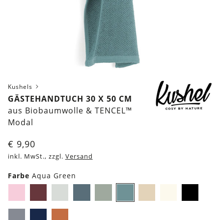
Kushels
GÄSTEHANDTUCH 30 X 50 CM
aus Biobaumwolle & TENCEL™
Modal
€
9,90
inkl. MwSt., zzgl.
Versand
Farbe
Aqua Green
Bae
Berry
Forest
Pacific
Soft
Aqua
Biscuit
Cloud
Cos
Rosé
Red
green
Petrol
Sage
Green
Beige
White
Black
Foggy
Ocean
Terra