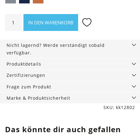
Grey
Blue
Cotta
Gästehandtuch
IN DEN WARENKORB
30
x
50
Nicht lagernd? Werde verständigt sobald
cm
verfügbar.
Menge
Produktdetails
Zertifizierungen
Frage zum Produkt
Marke & Produktsicherheit
SKU: kk12802
Das könnte dir auch gefallen