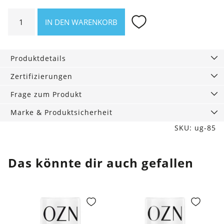
than
Chocolate
Snake
Krokodile
Eyeliner
Black
-
-
Menschen?
IN DEN WARENKORB
Pencil,
dunkelbraun
zartes
-
5
Kupferbraun
Smaragd
g
Produktdetails
Menge
Zertifizierungen
Frage zum Produkt
Marke & Produktsicherheit
SKU: ug-85
Das könnte dir auch gefallen