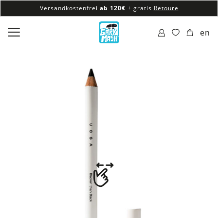
Versandkostenfrei
ab 120€
+ gratis
Retoure
100% veganes & fair produziertes Sortiment
en
Versandkostenfrei
ab 120€
+ gratis
Retoure