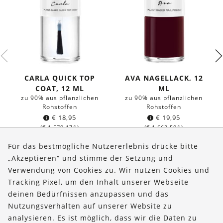
CARLA QUICK TOP
AVA NAGELLACK, 12
COAT, 12 ML
ML
zu 90% aus pflanzlichen
zu 90% aus pflanzlichen
Rohstoffen
Rohstoffen
€
18,95
€
19,95
(
€
1.579,17
/l)
(
€
1.662,50
/l)
Für das bestmögliche Nutzererlebnis drücke bitte
„Akzeptieren“ und stimme der Setzung und
Verwendung von Cookies zu. Wir nutzen Cookies und
Über uns
Tracking Pixel, um den Inhalt unserer Webseite
Bestellungen
deinen Bedürfnissen anzupassen und das
Nutzungsverhalten auf unserer Website zu
Kontakt & Hilfe
analysieren. Es ist möglich, dass wir die Daten zu