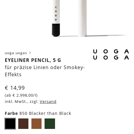
uoga uogas
EYELINER PENCIL, 5 G
für präzise Linien oder Smokey-
Effekts
€
14,99
(ab
€
2.998,00
/l)
inkl. MwSt., zzgl.
Versand
Farbe
850 Blacker than Black
850
851
852
853
Blacker
Melting
Copper
Essen