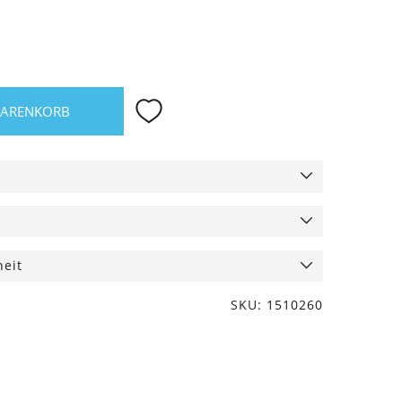
WARENKORB
heit
SKU: 1510260