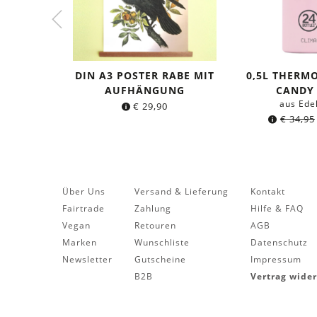
DIN A3 POSTER RABE MIT
0,5L THERM
AUFHÄNGUNG
CANDY
aus Ede
€
29,90
€
34,95
Über Uns
Versand & Lieferung
Kontakt
Fairtrade
Zahlung
Hilfe & FAQ
Vegan
Retouren
AGB
Marken
Wunschliste
Datenschutz
Newsletter
Gutscheine
Impressum
B2B
Vertrag wide