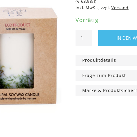
(
€
63,98
/l)
inkl. MwSt., zzgl.
Versand
Vorrätig
Duftkerze
IN DEN 
Moos
Menge
Produktdetails
Frage zum Produkt
Marke & Produktsicher