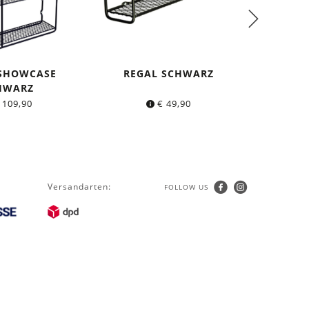
 SHOWCASE
REGAL SCHWARZ
DIN A3
HWARZ
MIT 
109,90
€
49,90
Versandarten:
FOLLOW US