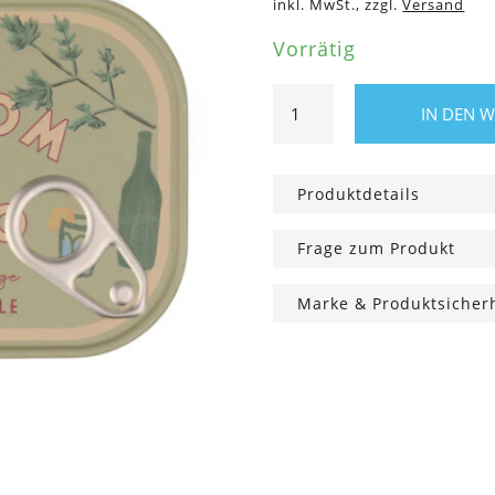
inkl. MwSt., zzgl.
Versand
Vorrätig
Duftkerze
IN DEN 
Bistro
Dose
Heirloom
Produktdetails
Tomato
Menge
Frage zum Produkt
Marke & Produktsicher