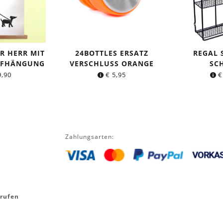
R HERR MIT
24BOTTLES ERSATZ
REGAL
UFHÄNGUNG
VERSCHLUSS ORANGE
SC
,90
€
5,95
€
Zahlungsarten:
rrufen