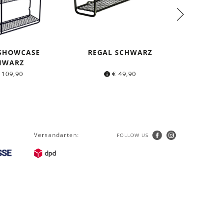
 SHOWCASE
REGAL SCHWARZ
DICH
HWARZ
KL
a
109,90
€
49,90
Versandarten:
FOLLOW US