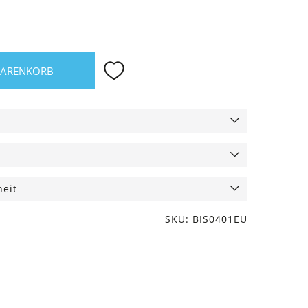
WARENKORB
heit
SKU: BIS0401EU