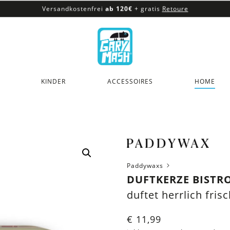
Versandkostenfrei
ab 120€
+ gratis
Retoure
100% veganes & fair produziertes Sortiment
Versandkostenfrei
ab 120€
+ gratis
Retoure
KINDER
ACCESSOIRES
HOME
Paddywaxs
DUFTKERZE BISTR
duftet herrlich fris
€
11,99