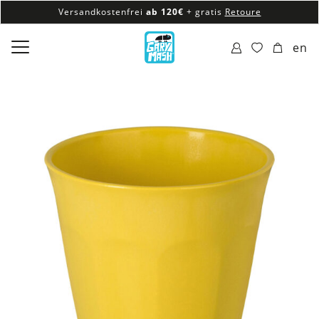
Versandkostenfrei
ab 120€
+ gratis
Retoure
100% veganes & fair produziertes Sortiment
en
Versandkostenfrei
ab 120€
+ gratis
Retoure