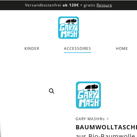
Versandkostenfrei
ab 120€
+ gratis
Retoure
100% veganes & fair produziertes Sortiment
Versandkostenfrei
ab 120€
+ gratis
Retoure
KINDER
ACCESSOIRES
HOME
GARY MASH®s
BAUMWOLLTASCHE 
aus Bio-Baumwolle