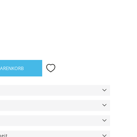
WARENKORB
heit