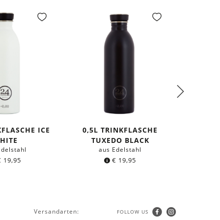
KFLASCHE ICE
0,5L TRINKFLASCHE
0,5L 
HITE
TUXEDO BLACK
Edelstahl
aus Edelstahl
a
€
19,95
€
19,95
Versandarten:
FOLLOW US