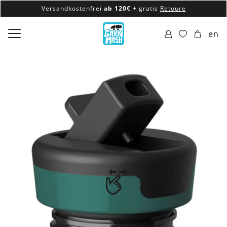
Versandkostenfrei
ab 120€
+ gratis
Retoure
100% veganes & fair produziertes Sortiment
en
Versandkostenfrei
ab 120€
+ gratis
Retoure