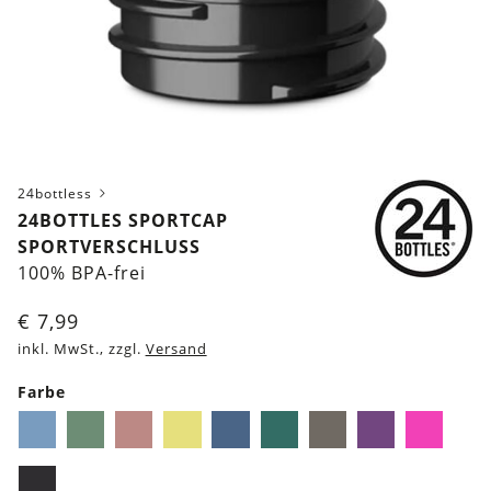
24bottless
24BOTTLES SPORTCAP
SPORTVERSCHLUSS
100% BPA-frei
€
7,99
inkl. MwSt., zzgl.
Versand
Farbe
Light
Light
Light
Light
Marine
Pine
Truffle
Lila
Pin
blue
green
pink
yellow
Schwarz