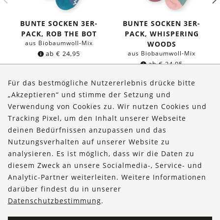
BUNTE SOCKEN 3ER-
BUNTE SOCKEN 3ER-
PACK, ROB THE BOT
PACK, WHISPERING
aus Biobaumwoll-Mix
WOODS
ab
€
24,95
aus Biobaumwoll-Mix
ab
€
24,95
Für das bestmögliche Nutzererlebnis drücke bitte
„Akzeptieren“ und stimme der Setzung und
Verwendung von Cookies zu. Wir nutzen Cookies und
Über uns
Tracking Pixel, um den Inhalt unserer Webseite
Bestellungen
deinen Bedürfnissen anzupassen und das
Nutzungsverhalten auf unserer Website zu
Kontakt & Hilfe
analysieren. Es ist möglich, dass wir die Daten zu
diesem Zweck an unsere Socialmedia-, Service- und
FOLLOW US
Analytic-Partner weiterleiten. Weitere Informationen
darüber findest du in unserer
Datenschutzbestimmung
.