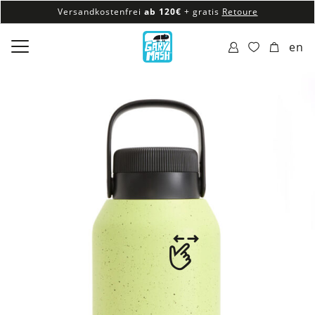
Versandkostenfrei
ab 120€
+ gratis
Retoure
100% veganes & fair produziertes Sortiment
en
Versandkostenfrei
ab 120€
+ gratis
Retoure