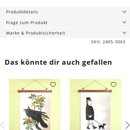
Space
Friends
Produktdetails
mit
Strohhalm
Frage zum Produkt
Menge
Marke & Produktsicherheit
SKU: 2405-3063
Das könnte dir auch gefallen