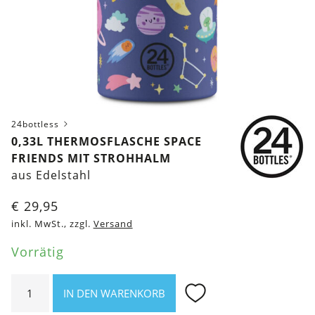
24bottless
0,33L THERMOSFLASCHE SPACE
FRIENDS MIT STROHHALM
aus Edelstahl
€
29,95
inkl. MwSt., zzgl.
Versand
Vorrätig
0,33l
IN DEN WARENKORB
Thermosflasche