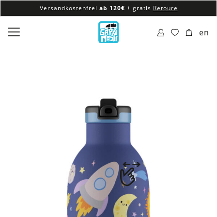
Versandkostenfrei
ab 120€
+ gratis
Retoure
100% veganes & fair produziertes Sortiment
en
Versandkostenfrei
ab 120€
+ gratis
Retoure