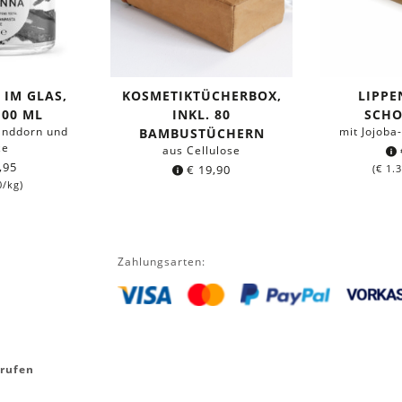
IM GLAS,
KOSMETIKTÜCHERBOX,
LIPP
100 ML
INKL. 80
SCH
Sanddorn und
mit Jojoba
BAMBUSTÜCHERN
ze
aus Cellulose
,95
€
19,90
(
€
1.3
0
/kg)
Zahlungsarten:
rrufen