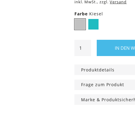
inkl. MwSt., zzgl.
Versand
Farbe
Kiesel
Kiesel
Lagune
TIO
IN DEN 
Zahnbürste
Soft,
mit
Produktdetails
Reisekappe
Menge
Frage zum Produkt
Marke & Produktsicher