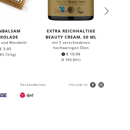
ENBALSAM
EXTRA REICHHALTIGE
SONNE
OKOLADE
BEAUTY CREAM, 50 ML
GESICHT
- und Mandelöl
mit 5 verschiedenen
hochwertigen Ölen
€
5,95
für son
€
19,99
83,72
/kg)
(
€
399,80
/l)
Versandarten:
FOLLOW US