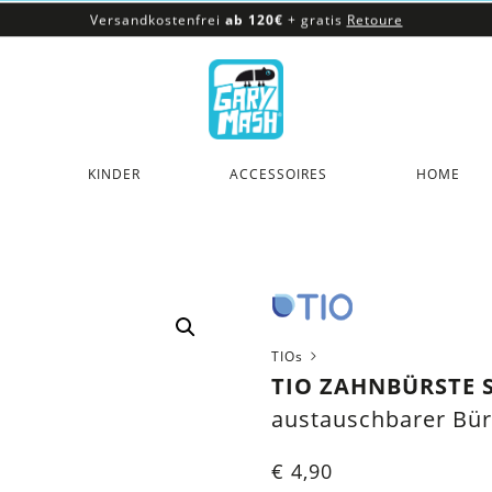
Versandkostenfrei
ab 120€
+ gratis
Retoure
100% veganes & fair produziertes Sortiment
Versandkostenfrei
ab 120€
+ gratis
Retoure
KINDER
ACCESSOIRES
HOME
TIOs
TIO ZAHNBÜRSTE S
austauschbarer Bü
€
4,90