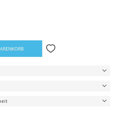
WARENKORB
heit