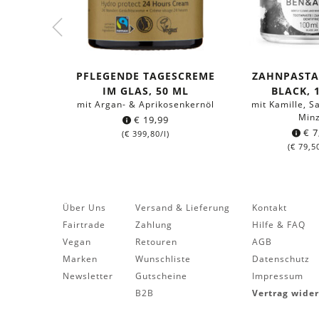
PFLEGENDE TAGESCREME
ZAHNPASTA 
IM GLAS, 50 ML
BLACK, 
mit Argan- & Aprikosenkernöl
mit Kamille, 
Min
€
19,99
€
7
(
€
399,80
/l)
(
€
79,5
Über Uns
Versand & Lieferung
Kontakt
Fairtrade
Zahlung
Hilfe & FAQ
Vegan
Retouren
AGB
Marken
Wunschliste
Datenschutz
Newsletter
Gutscheine
Impressum
B2B
Vertrag wide