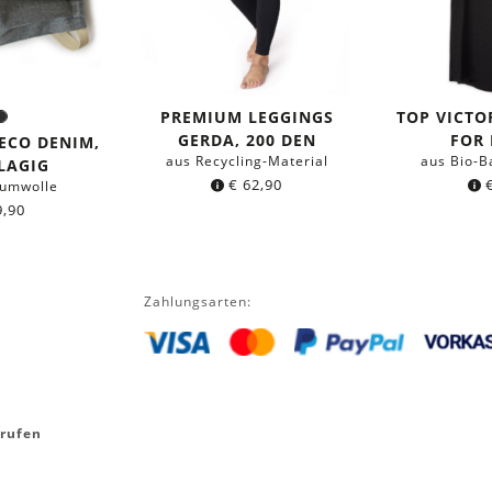
PREMIUM LEGGINGS
TOP VICTO
rau
Schwarz
e:
GERDA, 200 DEN
FOR
ECO DENIM,
aus Recycling-Material
aus Bio-B
LAGIG
€
62,90
aumwolle
,90
Zahlungsarten:
rrufen