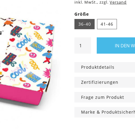
inkl. MwSt., zzgl.
Versand
Größe
36-40
41-46
Sockenbox
IN DEN 
Celebration
Time
Menge
Produktdetails
Zertifizierungen
Frage zum Produkt
Marke & Produktsicher