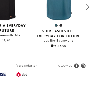
RIA EVERYDAY
SHIR
Dunkles
Schwarz
Farbe:
 FUTURE
HUM
Petrol
SHIRT ASHEVILLE
aumwolle Mix
aus 
EVERYDAY FOR FUTURE
€
31,90
aus Bio-Baumwolle
€
36,90
Versandarten:
FOLLOW US