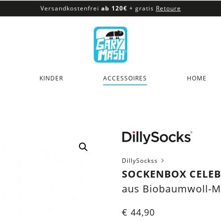
Versandkostenfrei
ab 120€
+ gratis
Retoure
100% veganes & fair produziertes Sortiment
Versandkostenfrei
ab 120€
+ gratis
Retoure
KINDER
ACCESSOIRES
HOME
DillySockss
SOCKENBOX CELEB
aus Biobaumwoll-M
€
44,90