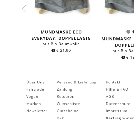
MUNDMASKE ECO
G
Farb
EVERYDAY, DOPPELLAGIG
MUNDMASKE 
aus Bio-Baumwolle
DOPPEL
€
21,90
aus Bio-B
€
19
Über Uns
Versand & Lieferung
Kontakt
Fairtrade
Zahlung
Hilfe & FAQ
Vegan
Retouren
AGB
Marken
Wunschliste
Datenschutz
Newsletter
Gutscheine
Impressum
B2B
Vertrag wide