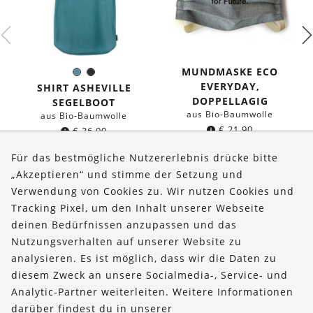
MUNDMASKE ECO
Seeblau
Schwarz
Farbe:
EVERYDAY,
SHIRT ASHEVILLE
DOPPELLAGIG
SEGELBOOT
aus Bio-Baumwolle
aus Bio-Baumwolle
€
21,90
€
36,90
Für das bestmögliche Nutzererlebnis drücke bitte
„Akzeptieren“ und stimme der Setzung und
Verwendung von Cookies zu. Wir nutzen Cookies und
Über uns
Tracking Pixel, um den Inhalt unserer Webseite
Bestellungen
deinen Bedürfnissen anzupassen und das
Nutzungsverhalten auf unserer Website zu
Kontakt & Hilfe
analysieren. Es ist möglich, dass wir die Daten zu
diesem Zweck an unsere Socialmedia-, Service- und
FOLLOW US
Analytic-Partner weiterleiten. Weitere Informationen
darüber findest du in unserer