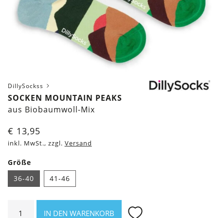
DillySockss
SOCKEN MOUNTAIN PEAKS
aus Biobaumwoll-Mix
€
13,95
inkl. MwSt., zzgl.
Versand
Größe
36-40
41-46
Socken
IN DEN WARENKORB
Mountain