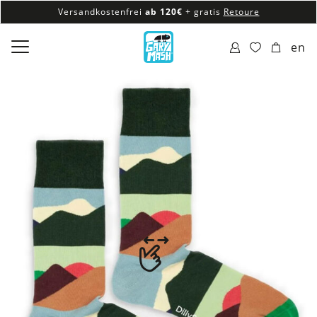
Versandkostenfrei
ab 120€
+ gratis
Retoure
100% veganes & fair produziertes Sortiment
en
Versandkostenfrei
ab 120€
+ gratis
Retoure