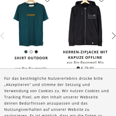
HERREN-ZIPJACKE MIT
Dunkles
Weiß
Schwarz
Farbe:
KAPUZE OFFLINE
Petrol
SHIRT OUTDOOR
aus Bio-Baumwoll Mix
€
79,90
aus Bio-Baumwolle
€
36,90
Für das bestmögliche Nutzererlebnis drücke bitte
„Akzeptieren“ und stimme der Setzung und
Verwendung von Cookies zu. Wir nutzen Cookies und
Über uns
Tracking Pixel, um den Inhalt unserer Webseite
Bestellungen
deinen Bedürfnissen anzupassen und das
Nutzungsverhalten auf unserer Website zu
Kontakt & Hilfe
analysieren. Es ist möglich, dass wir die Daten zu