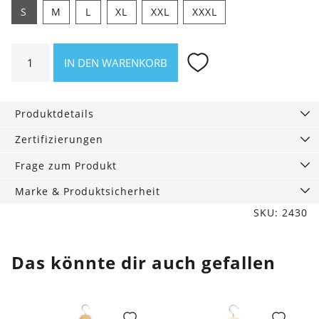
S
M
L
XL
XXL
XXXL
Shirt
IN DEN WARENKORB
Powered
by
Knödel.
Produktdetails
Menge
Zertifizierungen
Frage zum Produkt
Marke & Produktsicherheit
SKU: 2430
Das könnte dir auch gefallen