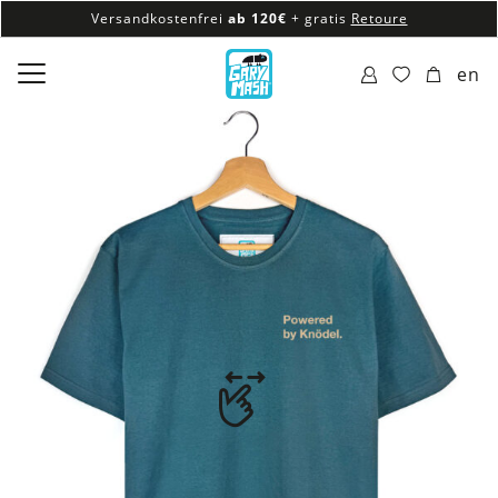
Versandkostenfrei
ab 120€
+ gratis
Retoure
100% veganes & fair produziertes Sortiment
en
Versandkostenfrei
ab 120€
+ gratis
Retoure