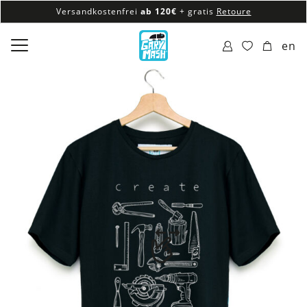
Versandkostenfrei
ab 120€
+ gratis
Retoure
100% veganes & fair produziertes Sortiment
en
Versandkostenfrei
ab 120€
+ gratis
Retoure