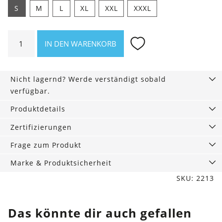
S
M
L
XL
XXL
XXXL
Shirt
IN DEN WARENKORB
Create
groß
Menge
Nicht lagernd? Werde verständigt sobald
verfügbar.
Produktdetails
Zertifizierungen
Frage zum Produkt
Marke & Produktsicherheit
SKU: 2213
Das könnte dir auch gefallen