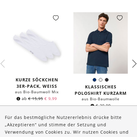
KURZE SÖCKCHEN
Dunkelblau
Weiß
Schwarz
Farbe:
3ER-PACK, WEISS
KLASSISCHES
aus Bio-Baumwoll Mix
POLOSHIRT KURZARM
ab
€
15,95
€
9,99
aus Bio-Baumwolle
€
39,90
Für das bestmögliche Nutzererlebnis drücke bitte
„Akzeptieren“ und stimme der Setzung und
Verwendung von Cookies zu. Wir nutzen Cookies und
Über uns