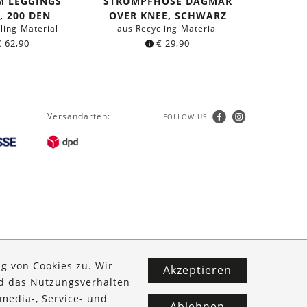
M LEGGINGS
STRUMPFHOSE DAGMAR
2ER-
, 200 DEN
OVER KNEE, SCHWARZ
JUDIT
ling-Material
aus Recycling-Material
aus Re
€
62,90
€
29,90
Versandarten:
FOLLOW US
g von Cookies zu. Wir
Akzeptieren
nd das Nutzungsverhalten
media-, Service- und
Ablehnen