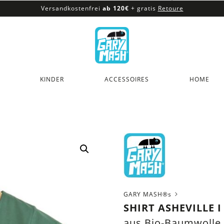
Versandkostenfrei
ab 120€
+ gratis
Retoure
100% veganes & fair produziertes Sortiment
Versandkostenfrei
ab 120€
+ gratis
Retoure
KINDER
ACCESSOIRES
HOME
GARY MASH®s
SHIRT ASHEVILLE 
aus Bio-Baumwolle