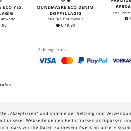
PREMIU
chwarz
Grau
Grau
Schwarz
e:
Farbe:
GERDA
 ECO YES,
MUNDMASKE ECO DENIM,
aus Recyc
LAGIG
DOPPELLAGIG
aumwolle
aus Bio-Baumwolle
,90
€
19,90
Zahlungsarten:
rrufen
itte „Akzeptieren“ und stimme der Setzung und Verwendun
halt unserer Webseite deinen Bedürfnissen anzupassen u
glich, dass wir die Daten zu diesem Zweck an unsere Social