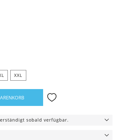
hwarz
XL
XXL
WARENKORB
erständigt sobald verfügbar.