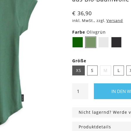
€
36,90
inkl. MwSt., zzgl.
Versand
Farbe
Olivgrün
Dunkelgrün
Olivgrün
Weiß
Sc
Größe
XS
S
M
L
Shirt
IN DEN 
Asheville
I
can
Nicht lagernd? Werde v
Hendl
this
Produktdetails
Menge