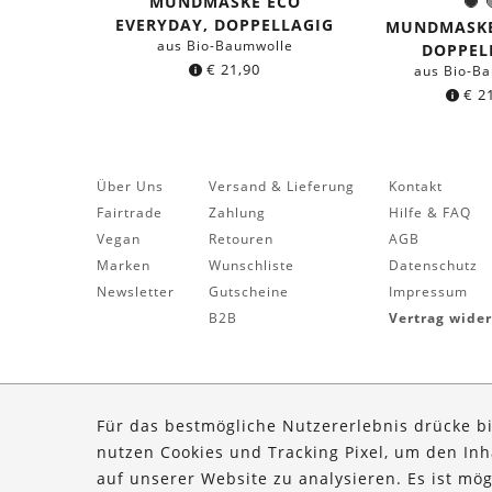
MUNDMASKE ECO
S
Farb
EVERYDAY, DOPPELLAGIG
MUNDMASKE
aus Bio-Baumwolle
DOPPEL
€
21,90
aus Bio-B
€
21
Über Uns
Versand & Lieferung
Kontakt
Fairtrade
Zahlung
Hilfe & FAQ
Vegan
Retouren
AGB
Marken
Wunschliste
Datenschutz
Newsletter
Gutscheine
Impressum
B2B
Vertrag wide
Für das bestmögliche Nutzererlebnis drücke b
nutzen Cookies und Tracking Pixel, um den In
auf unserer Website zu analysieren. Es ist mö