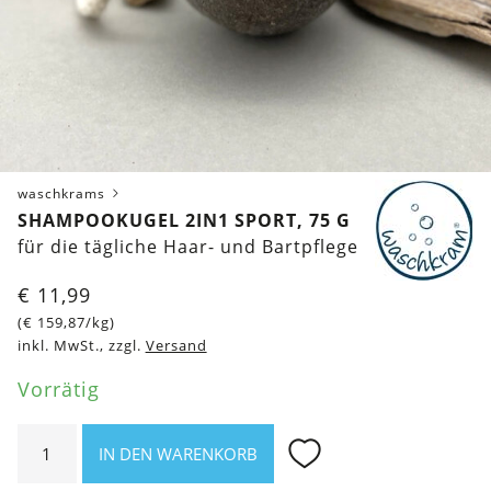
waschkrams
SHAMPOOKUGEL 2IN1 SPORT, 75 G
für die tägliche Haar- und Bartpflege
€
11,99
(
€
159,87
/kg)
inkl. MwSt., zzgl.
Versand
Vorrätig
Shampookugel
IN DEN WARENKORB
2in1
Sport,