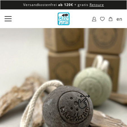
Versandkostenfrei
ab 120€
+ gratis
Retoure
100% veganes & fair produziertes Sortiment
en
Versandkostenfrei
ab 120€
+ gratis
Retoure