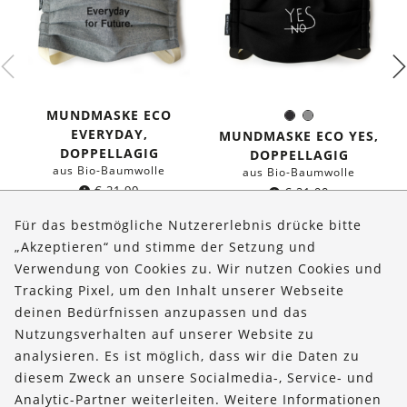
MUNDMASKE ECO
Schwarz
Grau
Farbe:
EVERYDAY,
MUNDMASKE ECO YES,
DOPPELLAGIG
DOPPELLAGIG
aus Bio-Baumwolle
aus Bio-Baumwolle
€
21,90
€
21,90
Für das bestmögliche Nutzererlebnis drücke bitte
„Akzeptieren“ und stimme der Setzung und
Verwendung von Cookies zu. Wir nutzen Cookies und
Über uns
Tracking Pixel, um den Inhalt unserer Webseite
Bestellungen
deinen Bedürfnissen anzupassen und das
Nutzungsverhalten auf unserer Website zu
Kontakt & Hilfe
analysieren. Es ist möglich, dass wir die Daten zu
diesem Zweck an unsere Socialmedia-, Service- und
FOLLOW US
Analytic-Partner weiterleiten. Weitere Informationen