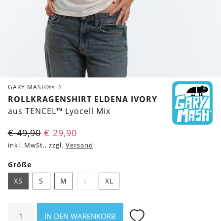
GARY MASH®s
ROLLKRAGENSHIRT ELDENA IVORY
aus TENCEL™ Lyocell Mix
€
49,90
€
29,90
inkl. MwSt., zzgl.
Versand
Größe
XS
S
M
L
XL
Rollkragenshirt
IN DEN WARENKORB
Eldena