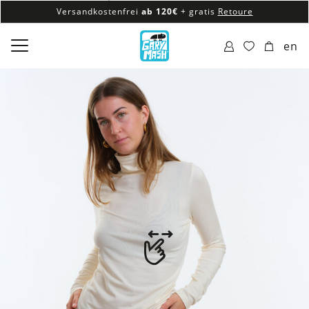
Versandkostenfrei
ab 120€
+ gratis
Retoure
100% veganes & fair produziertes Sortiment
en
Versandkostenfrei
ab 120€
+ gratis
Retoure