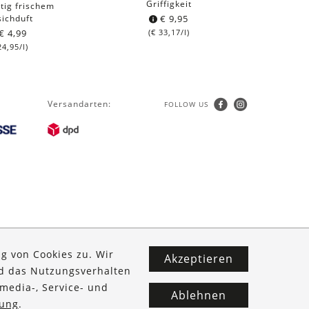
Griffigkeit
htig frischem
sichduft
€
9,95
€
4,99
(
€
33,17
/l)
4,95
/l)
Versandarten:
FOLLOW US
g von Cookies zu. Wir
Akzeptieren
nd das Nutzungsverhalten
media-, Service- und
Ablehnen
ung
.