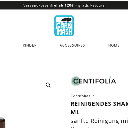
Versandkostenfrei
ab 120€
+ gratis
Retoure
100% veganes & fair produziertes Sortiment
Versandkostenfrei
ab 120€
+ gratis
Retoure
KINDER
ACCESSOIRES
HOME
Centifolias
REINIGENDES SHAM
ML
sanfte Reinigung m