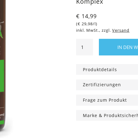
Komplex
€
14,99
(
€
29,98
/l)
inkl. MwSt., zzgl.
Versand
Reinigendes
IN DEN 
Shampoo
für
fettiges
Produktdetails
Haar,
500
Zertifizierungen
ml
Menge
Frage zum Produkt
Marke & Produktsicher