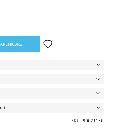
WARENKORB
heit
SKU: 90021150