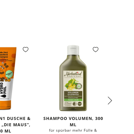
IN1 DUSCHE &
SHAMPOO VOLUMEN, 300
HA
„DIE MAUS“,
ML
REPAR
für spürbar mehr Fülle &
wirkt Sp
00 ML