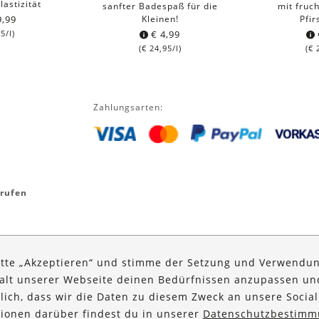
lastizität
sanfter Badespaß für die
mit fruc
,99
Kleinen!
Pfir
95
/l)
€
4,99
(
€
24,95
/l)
(
€
2
Zahlungsarten:
rrufen
itte „Akzeptieren“ und stimme der Setzung und Verwendun
halt unserer Webseite deinen Bedürfnissen anzupassen u
glich, dass wir die Daten zu diesem Zweck an unsere Social
ationen darüber findest du in unserer
Datenschutzbestimm