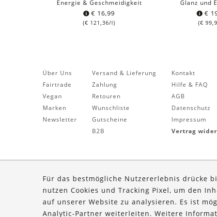
Energie & Geschmeidigkeit
Glanz und E
€
16,99
€
19
(
€
121,36
/l)
(
€
99,
Über Uns
Versand & Lieferung
Kontakt
Fairtrade
Zahlung
Hilfe & FAQ
Vegan
Retouren
AGB
Marken
Wunschliste
Datenschutz
Newsletter
Gutscheine
Impressum
B2B
Vertrag wide
Für das bestmögliche Nutzererlebnis drücke b
nutzen Cookies und Tracking Pixel, um den In
auf unserer Website zu analysieren. Es ist mö
Analytic-Partner weiterleiten. Weitere Inform