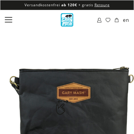
Versandkostenfrei
ab 120€
+ gratis
Retoure
100% veganes & fair produziertes Sortiment
en
Versandkostenfrei
ab 120€
+ gratis
Retoure