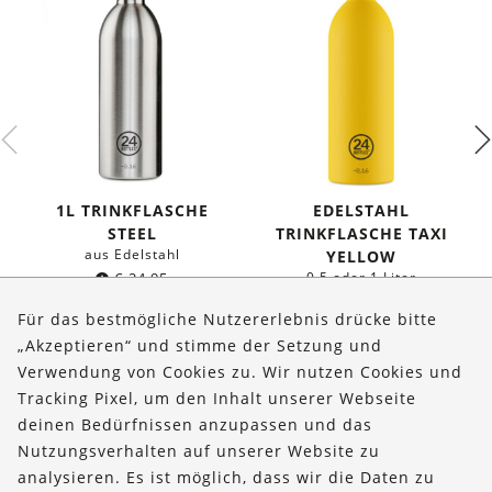
1L TRINKFLASCHE
EDELSTAHL
STEEL
TRINKFLASCHE TAXI
aus Edelstahl
YELLOW
€
24,95
0,5 oder 1 Liter
ab
€
19,95
Für das bestmögliche Nutzererlebnis drücke bitte
„Akzeptieren“ und stimme der Setzung und
Verwendung von Cookies zu. Wir nutzen Cookies und
Über uns
Tracking Pixel, um den Inhalt unserer Webseite
Bestellungen
deinen Bedürfnissen anzupassen und das
Nutzungsverhalten auf unserer Website zu
Kontakt & Hilfe
analysieren. Es ist möglich, dass wir die Daten zu