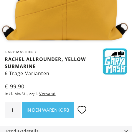
GARY MASH®s
RACHEL ALLROUNDER, YELLOW
SUBMARINE
6 Trage-Varianten
€
99,90
inkl. MwSt., zzgl.
Versand
Rachel
IN DEN WARENKORB
Allrounder,
Yellow
Submarine
Produktdetails