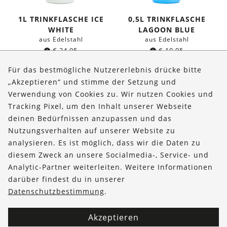
1L TRINKFLASCHE ICE
0,5L TRINKFLASCHE
WHITE
LAGOON BLUE
aus Edelstahl
aus Edelstahl
€
24,95
€
19,95
Für das bestmögliche Nutzererlebnis drücke bitte
„Akzeptieren“ und stimme der Setzung und
Verwendung von Cookies zu. Wir nutzen Cookies und
Über uns
Tracking Pixel, um den Inhalt unserer Webseite
Bestellungen
deinen Bedürfnissen anzupassen und das
Nutzungsverhalten auf unserer Website zu
Kontakt & Hilfe
analysieren. Es ist möglich, dass wir die Daten zu
diesem Zweck an unsere Socialmedia-, Service- und
FOLLOW US
Analytic-Partner weiterleiten. Weitere Informationen
darüber findest du in unserer
Datenschutzbestimmung
.
Akzeptieren