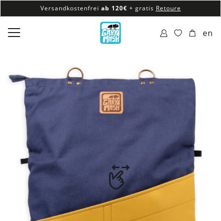
Versandkostenfrei
ab 120€
+ gratis
Retoure
100% veganes & fair produziertes Sortiment
en
Versandkostenfrei
ab 120€
+ gratis
Retoure