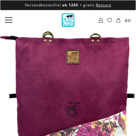
Versandkostenfrei
ab 120€
+ gratis
Retoure
100% veganes & fair produziertes Sortiment
en
Versandkostenfrei
ab 120€
+ gratis
Retoure