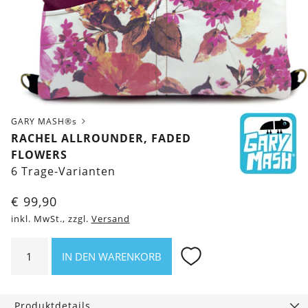
GARY MASH®s
RACHEL ALLROUNDER, FADED
FLOWERS
6 Trage-Varianten
€
99,90
inkl. MwSt., zzgl.
Versand
Rachel
IN DEN WARENKORB
Allrounder,
Faded
Flowers
Produktdetails