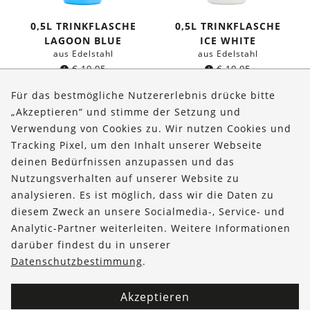
0,5L TRINKFLASCHE
0,5L TRINKFLASCHE
LAGOON BLUE
ICE WHITE
aus Edelstahl
aus Edelstahl
€
19,95
€
19,95
Für das bestmögliche Nutzererlebnis drücke bitte
„Akzeptieren“ und stimme der Setzung und
Verwendung von Cookies zu. Wir nutzen Cookies und
Über uns
Tracking Pixel, um den Inhalt unserer Webseite
Bestellungen
deinen Bedürfnissen anzupassen und das
Nutzungsverhalten auf unserer Website zu
Kontakt & Hilfe
analysieren. Es ist möglich, dass wir die Daten zu
diesem Zweck an unsere Socialmedia-, Service- und
FOLLOW US
Analytic-Partner weiterleiten. Weitere Informationen
darüber findest du in unserer
Datenschutzbestimmung
.
Akzeptieren