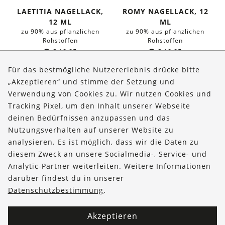
LAETITIA NAGELLACK,
ROMY NAGELLACK, 12
12 ML
ML
zu 90% aus pflanzlichen
zu 90% aus pflanzlichen
Rohstoffen
Rohstoffen
€
19,95
€
19,95
(
€
1.662,50
/l)
(
€
1.662,50
/l)
Für das bestmögliche Nutzererlebnis drücke bitte
„Akzeptieren“ und stimme der Setzung und
Verwendung von Cookies zu. Wir nutzen Cookies und
Über uns
Tracking Pixel, um den Inhalt unserer Webseite
Bestellungen
deinen Bedürfnissen anzupassen und das
Nutzungsverhalten auf unserer Website zu
Kontakt & Hilfe
analysieren. Es ist möglich, dass wir die Daten zu
diesem Zweck an unsere Socialmedia-, Service- und
FOLLOW US
Analytic-Partner weiterleiten. Weitere Informationen
darüber findest du in unserer
Datenschutzbestimmung
.
Akzeptieren