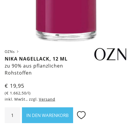
OZNs
NIKA NAGELLACK, 12 ML
zu 90% aus pflanzlichen
Rohstoffen
€
19,95
(
€
1.662,50
/l)
inkl. MwSt., zzgl.
Versand
Nika
IN DEN WARENKORB
Nagellack,
12