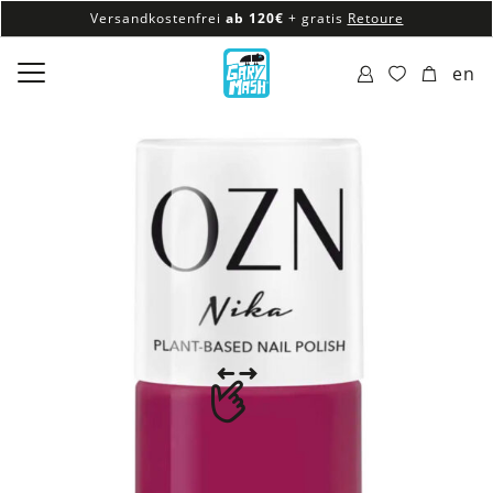
Versandkostenfrei
ab 120€
+ gratis
Retoure
100% veganes & fair produziertes Sortiment
en
Versandkostenfrei
ab 120€
+ gratis
Retoure