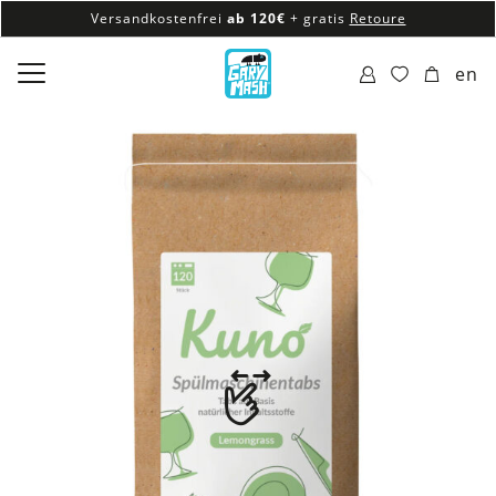
Versandkostenfrei
ab 120€
+ gratis
Retoure
100% veganes & fair produziertes Sortiment
en
Versandkostenfrei
ab 120€
+ gratis
Retoure