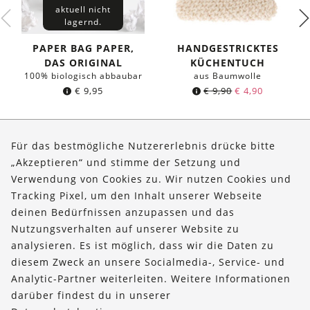
aktuell nicht
lagernd.
PAPER BAG PAPER,
HANDGESTRICKTES
DAS ORIGINAL
KÜCHENTUCH
100% biologisch abbaubar
aus Baumwolle
Ursprünglicher
Aktueller
€
9,95
€
9,90
€
4,90
Preis
Preis
war:
ist:
€ 9,90
€ 4,90.
Für das bestmögliche Nutzererlebnis drücke bitte
„Akzeptieren“ und stimme der Setzung und
Verwendung von Cookies zu. Wir nutzen Cookies und
Über uns
Tracking Pixel, um den Inhalt unserer Webseite
Bestellungen
deinen Bedürfnissen anzupassen und das
Nutzungsverhalten auf unserer Website zu
Kontakt & Hilfe
analysieren. Es ist möglich, dass wir die Daten zu
diesem Zweck an unsere Socialmedia-, Service- und
FOLLOW US
Analytic-Partner weiterleiten. Weitere Informationen
darüber findest du in unserer