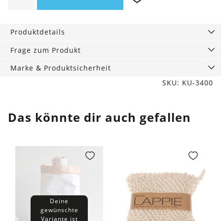
Geschirrspültabs,
120
Tabs
Produktdetails
Menge
Frage zum Produkt
Marke & Produktsicherheit
SKU: KU-3400
Das könnte dir auch gefallen
Deine
gewünschte
Variante ist