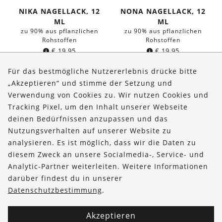
NIKA NAGELLACK, 12
NONA NAGELLACK, 12
ML
ML
zu 90% aus pflanzlichen
zu 90% aus pflanzlichen
Rohstoffen
Rohstoffen
€
19,95
€
19,95
(
€
1.662,50
/l)
(
€
1.662,50
/l)
Für das bestmögliche Nutzererlebnis drücke bitte
„Akzeptieren“ und stimme der Setzung und
Verwendung von Cookies zu. Wir nutzen Cookies und
Über uns
Tracking Pixel, um den Inhalt unserer Webseite
Bestellungen
deinen Bedürfnissen anzupassen und das
Nutzungsverhalten auf unserer Website zu
Kontakt & Hilfe
analysieren. Es ist möglich, dass wir die Daten zu
diesem Zweck an unsere Socialmedia-, Service- und
FOLLOW US
Analytic-Partner weiterleiten. Weitere Informationen
darüber findest du in unserer
Datenschutzbestimmung
.
Akzeptieren