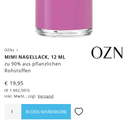
OZNs
MIMI NAGELLACK, 12 ML
zu 90% aus pflanzlichen
Rohstoffen
€
19,95
(
€
1.662,50
/l)
inkl. MwSt., zzgl.
Versand
Mimi
IN DEN WARENKORB
Nagellack,
12