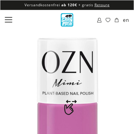
Versandkostenfrei
ab 120€
+ gratis
Retoure
100% veganes & fair produziertes Sortiment
en
Versandkostenfrei
ab 120€
+ gratis
Retoure