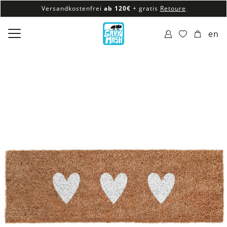
Versandkostenfrei
ab 120€
+ gratis
Retoure
100% veganes & fair produziertes Sortiment
en
Versandkostenfrei
ab 120€
+ gratis
Retoure