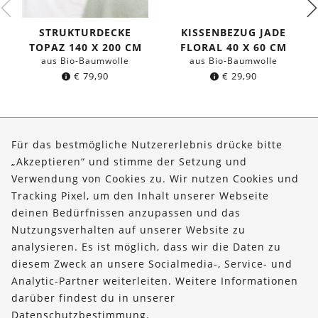
STRUKTURDECKE
KISSENBEZUG JADE
TOPAZ 140 X 200 CM
FLORAL 40 X 60 CM
aus Bio-Baumwolle
aus Bio-Baumwolle
€
79,90
€
29,90
Für das bestmögliche Nutzererlebnis drücke bitte
„Akzeptieren“ und stimme der Setzung und
Verwendung von Cookies zu. Wir nutzen Cookies und
Über uns
Tracking Pixel, um den Inhalt unserer Webseite
Bestellungen
deinen Bedürfnissen anzupassen und das
Nutzungsverhalten auf unserer Website zu
Kontakt & Hilfe
analysieren. Es ist möglich, dass wir die Daten zu
diesem Zweck an unsere Socialmedia-, Service- und
FOLLOW US
Analytic-Partner weiterleiten. Weitere Informationen
darüber findest du in unserer
Datenschutzbestimmung
.