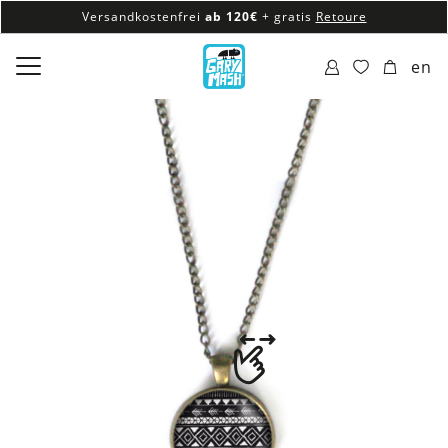
Versandkostenfrei
ab 120€
+ gratis
Retoure
100% veganes & fair produziertes Sortiment
en
Versandkostenfrei
ab 120€
+ gratis
Retoure