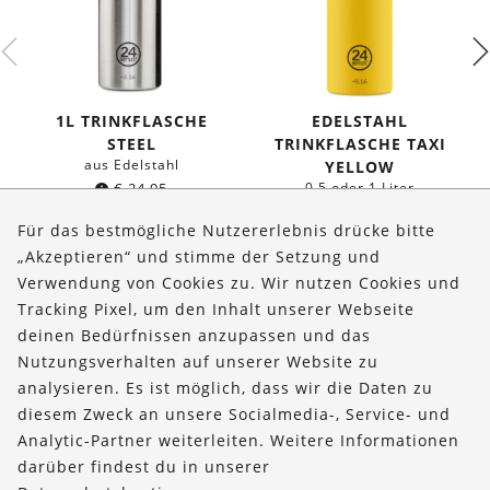
1L TRINKFLASCHE
EDELSTAHL
STEEL
TRINKFLASCHE TAXI
aus Edelstahl
YELLOW
€
24,95
0,5 oder 1 Liter
ab
€
19,95
Für das bestmögliche Nutzererlebnis drücke bitte
„Akzeptieren“ und stimme der Setzung und
Verwendung von Cookies zu. Wir nutzen Cookies und
Über uns
Tracking Pixel, um den Inhalt unserer Webseite
Bestellungen
deinen Bedürfnissen anzupassen und das
Nutzungsverhalten auf unserer Website zu
Kontakt & Hilfe
analysieren. Es ist möglich, dass wir die Daten zu
diesem Zweck an unsere Socialmedia-, Service- und
FOLLOW US
Analytic-Partner weiterleiten. Weitere Informationen
darüber findest du in unserer