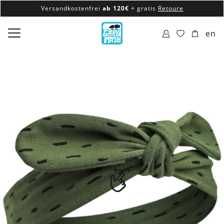
Versandkostenfrei
ab 120€
+ gratis
Retoure
100% veganes & fair produziertes Sortiment
en
Versandkostenfrei
ab 120€
+ gratis
Retoure