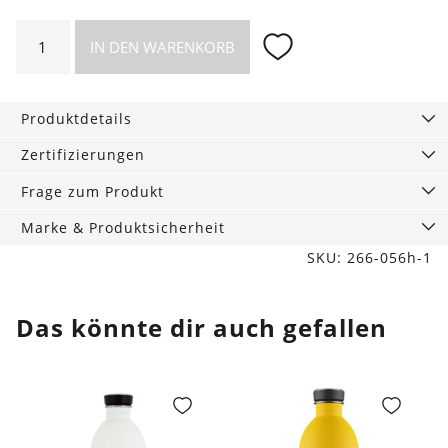
Haarband
IN DEN WARENKORB
aus
leichtem
Sweat,
Produktdetails
Striche
Menge
Zertifizierungen
Frage zum Produkt
Marke & Produktsicherheit
SKU: 266-056h-1
Das könnte dir auch gefallen