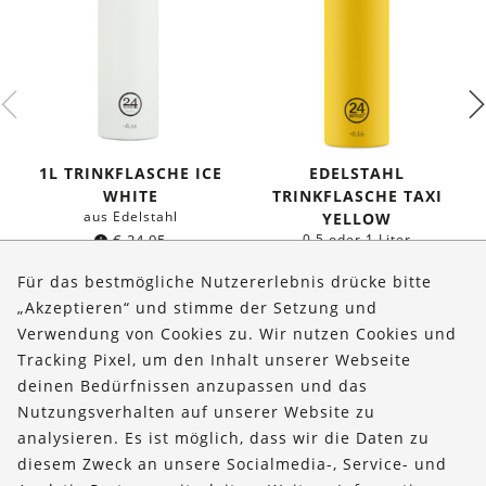
1L TRINKFLASCHE ICE
EDELSTAHL
WHITE
TRINKFLASCHE TAXI
aus Edelstahl
YELLOW
€
24,95
0,5 oder 1 Liter
ab
€
19,95
Für das bestmögliche Nutzererlebnis drücke bitte
„Akzeptieren“ und stimme der Setzung und
Verwendung von Cookies zu. Wir nutzen Cookies und
Über uns
Tracking Pixel, um den Inhalt unserer Webseite
Bestellungen
deinen Bedürfnissen anzupassen und das
Nutzungsverhalten auf unserer Website zu
Kontakt & Hilfe
analysieren. Es ist möglich, dass wir die Daten zu
diesem Zweck an unsere Socialmedia-, Service- und
FOLLOW US