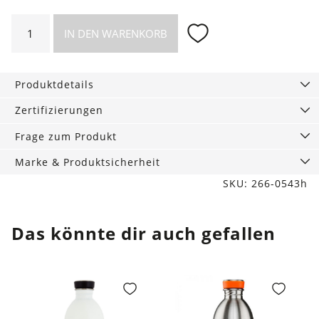
Haarband
IN DEN WARENKORB
aus
leichtem
Sweat,
Produktdetails
Punkte
Menge
Zertifizierungen
Frage zum Produkt
Marke & Produktsicherheit
SKU: 266-0543h
Das könnte dir auch gefallen