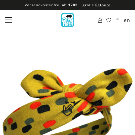
Versandkostenfrei
ab 120€
+ gratis
Retoure
100% veganes & fair produziertes Sortiment
en
Versandkostenfrei
ab 120€
+ gratis
Retoure