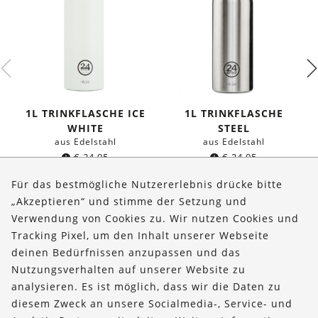
1L TRINKFLASCHE ICE
1L TRINKFLASCHE
WHITE
STEEL
aus Edelstahl
aus Edelstahl
€
24,95
€
24,95
Für das bestmögliche Nutzererlebnis drücke bitte
„Akzeptieren“ und stimme der Setzung und
Verwendung von Cookies zu. Wir nutzen Cookies und
Über uns
Tracking Pixel, um den Inhalt unserer Webseite
Bestellungen
deinen Bedürfnissen anzupassen und das
Nutzungsverhalten auf unserer Website zu
Kontakt & Hilfe
analysieren. Es ist möglich, dass wir die Daten zu
diesem Zweck an unsere Socialmedia-, Service- und
FOLLOW US