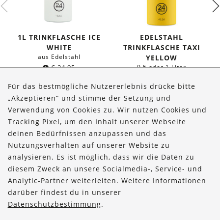
1L TRINKFLASCHE ICE
EDELSTAHL
WHITE
TRINKFLASCHE TAXI
aus Edelstahl
YELLOW
€
24,95
0,5 oder 1 Liter
ab
€
19,95
Für das bestmögliche Nutzererlebnis drücke bitte
„Akzeptieren“ und stimme der Setzung und
Verwendung von Cookies zu. Wir nutzen Cookies und
Über uns
Tracking Pixel, um den Inhalt unserer Webseite
Bestellungen
deinen Bedürfnissen anzupassen und das
Nutzungsverhalten auf unserer Website zu
Kontakt & Hilfe
analysieren. Es ist möglich, dass wir die Daten zu
diesem Zweck an unsere Socialmedia-, Service- und
FOLLOW US
Analytic-Partner weiterleiten. Weitere Informationen
darüber findest du in unserer
Datenschutzbestimmung
.