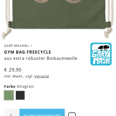
GARY MASH®s
GYM BAG FREECYCLE
aus extra robuster Biobaumwolle
€
29,90
inkl. MwSt., zzgl.
Versand
Farbe
Olivgrün
Olivgrün
Schwarz
Gym
IN DEN WARENKORB