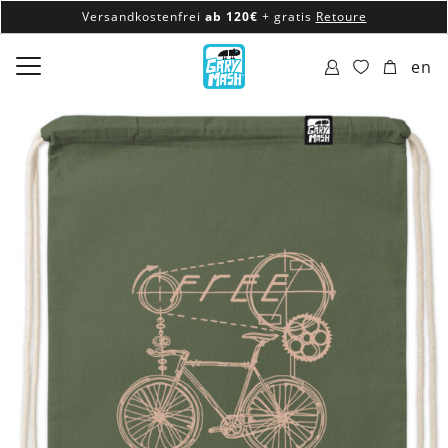
Versandkostenfrei
ab 120€
+ gratis
Retoure
100% veganes & fair produziertes Sortiment
en
Versandkostenfrei
ab 120€
+ gratis
Retoure