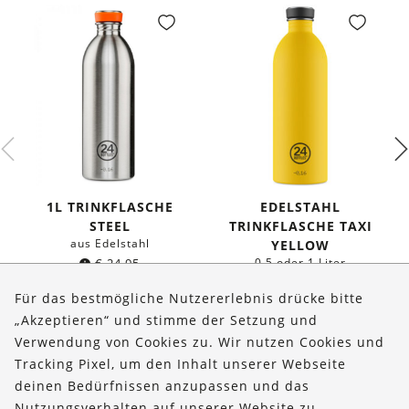
1L TRINKFLASCHE
EDELSTAHL
STEEL
TRINKFLASCHE TAXI
aus Edelstahl
YELLOW
€
24,95
0,5 oder 1 Liter
ab
€
19,95
Für das bestmögliche Nutzererlebnis drücke bitte
„Akzeptieren“ und stimme der Setzung und
Verwendung von Cookies zu. Wir nutzen Cookies und
Über uns
Tracking Pixel, um den Inhalt unserer Webseite
Bestellungen
deinen Bedürfnissen anzupassen und das
Nutzungsverhalten auf unserer Website zu