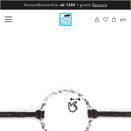
Versandkostenfrei
ab 120€
+ gratis
Retoure
100% veganes & fair produziertes Sortiment
en
Versandkostenfrei
ab 120€
+ gratis
Retoure