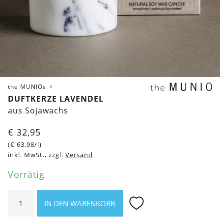
the MUNIOs
DUFTKERZE LAVENDEL
aus Sojawachs
€
32,95
(
€
63,98
/l)
inkl. MwSt., zzgl.
Versand
Vorrätig
Duftkerze
IN DEN WARENKORB
Lavendel
Menge