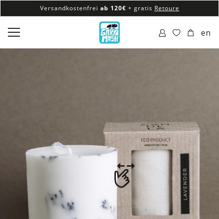
Versandkostenfrei
ab 120€
+ gratis
Retoure
100% veganes & fair produziertes Sortiment
en
Versandkostenfrei
ab 120€
+ gratis
Retoure