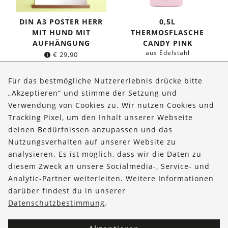
DIN A3 POSTER HERR
0,5L
MIT HUND MIT
THERMOSFLASCHE
AUFHÄNGUNG
CANDY PINK
aus Edelstahl
€
29,90
Ursprünglicher
Aktuelle
€
34,95
€
29,95
Preis
Preis
Für das bestmögliche Nutzererlebnis drücke bitte
war:
ist:
„Akzeptieren“ und stimme der Setzung und
€ 34,95
€ 29,95.
Verwendung von Cookies zu. Wir nutzen Cookies und
Über uns
Tracking Pixel, um den Inhalt unserer Webseite
Bestellungen
deinen Bedürfnissen anzupassen und das
Nutzungsverhalten auf unserer Website zu
Kontakt & Hilfe
analysieren. Es ist möglich, dass wir die Daten zu
diesem Zweck an unsere Socialmedia-, Service- und
FOLLOW US
Analytic-Partner weiterleiten. Weitere Informationen
darüber findest du in unserer
Datenschutzbestimmung
.