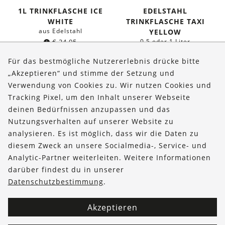
1L TRINKFLASCHE ICE
EDELSTAHL
WHITE
TRINKFLASCHE TAXI
aus Edelstahl
YELLOW
€
24,95
0,5 oder 1 Liter
ab
€
19,95
Für das bestmögliche Nutzererlebnis drücke bitte
„Akzeptieren“ und stimme der Setzung und
Verwendung von Cookies zu. Wir nutzen Cookies und
Über uns
Tracking Pixel, um den Inhalt unserer Webseite
Bestellungen
deinen Bedürfnissen anzupassen und das
Nutzungsverhalten auf unserer Website zu
Kontakt & Hilfe
analysieren. Es ist möglich, dass wir die Daten zu
diesem Zweck an unsere Socialmedia-, Service- und
FOLLOW US
Analytic-Partner weiterleiten. Weitere Informationen
darüber findest du in unserer
Datenschutzbestimmung
.
Akzeptieren