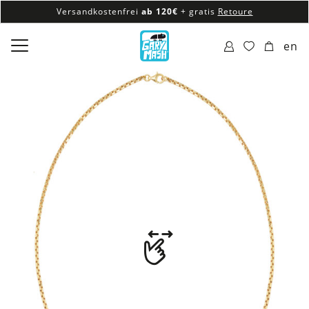
Versandkostenfrei
ab 120€
+ gratis
Retoure
100% veganes & fair produziertes Sortiment
en
Versandkostenfrei
ab 120€
+ gratis
Retoure