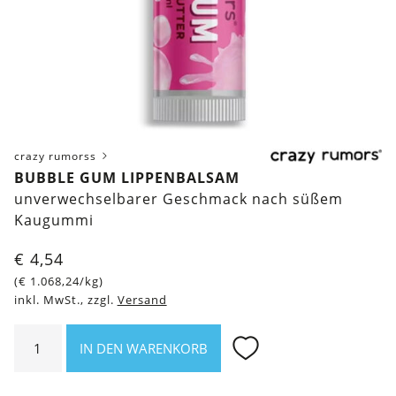
crazy rumorss
BUBBLE GUM LIPPENBALSAM
unverwechselbarer Geschmack nach süßem
Kaugummi
€
4,54
(
€
1.068,24
/kg)
inkl. MwSt., zzgl.
Versand
Bubble
IN DEN WARENKORB
Gum
Lippenbalsam