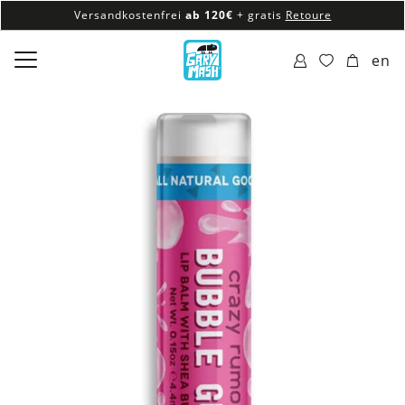
Versandkostenfrei
ab 120€
+ gratis
Retoure
100% veganes & fair produziertes Sortiment
en
Versandkostenfrei
ab 120€
+ gratis
Retoure