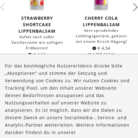
STRAWBERRY
CHERRY COLA
SHORTCAKE
LIPPENBALSAM
dein sprudelndes
LIPPENBALSAM
Lieblingsgetränk, geküsst
duftet nach süßer
mit einem Kirsch-Abgang!
Vanillecreme mit saftigen
Erdbeeren!
€
4,54
€
4,54
(
€
1.068,24
/kg)
(
€
1.068,24
/kg)
Für das bestmögliche Nutzererlebnis drücke bitte
„Akzeptieren“ und stimme der Setzung und
Verwendung von Cookies zu. Wir nutzen Cookies und
Über uns
Tracking Pixel, um den Inhalt unserer Webseite
Bestellungen
deinen Bedürfnissen anzupassen und das
Nutzungsverhalten auf unserer Website zu
Kontakt & Hilfe
analysieren. Es ist möglich, dass wir die Daten zu
diesem Zweck an unsere Socialmedia-, Service- und
FOLLOW US
Analytic-Partner weiterleiten. Weitere Informationen
darüber findest du in unserer