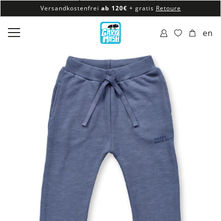
Versandkostenfrei
ab 120€
+ gratis
Retoure
100% veganes & fair produziertes Sortiment
en
Versandkostenfrei
ab 120€
+ gratis
Retoure