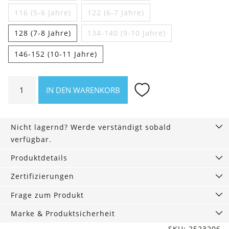
116 (5-6 Jahre)
122 (6-7 Jahre)
128 (7-8 Jahre)
134-140 (9-10 Jahre)
146-152 (10-11 Jahre)
Bequeme
IN DEN WARENKORB
Kinder
Sweathose
blaugrau
Nicht lagernd? Werde verständigt sobald
Menge
verfügbar.
Produktdetails
Zertifizierungen
Frage zum Produkt
Marke & Produktsicherheit
SKU: 2523206