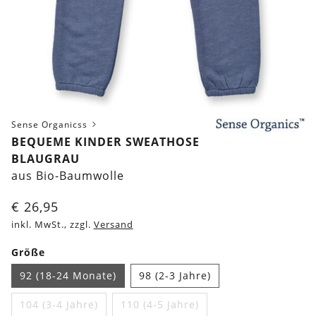
Sense Organicss
BEQUEME KINDER SWEATHOSE
BLAUGRAU
aus Bio-Baumwolle
€
26,95
inkl. MwSt., zzgl.
Versand
Größe
92 (18-24 Monate)
98 (2-3 Jahre)
104 (3-4 Jahre)
110 (4-5 Jahre)