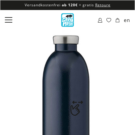
Versandkostenfrei
ab 120€
+ gratis
Retoure
100% veganes & fair produziertes Sortiment
en
Versandkostenfrei
ab 120€
+ gratis
Retoure