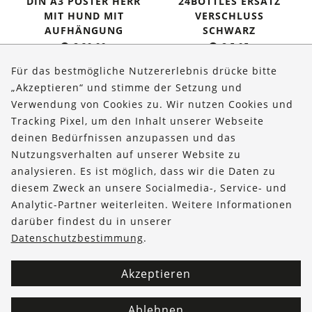
DIN A3 POSTER HERR
24BOTTLES ERSATZ
MIT HUND MIT
VERSCHLUSS
AUFHÄNGUNG
SCHWARZ
€
29,90
€
5,95
Für das bestmögliche Nutzererlebnis drücke bitte
„Akzeptieren“ und stimme der Setzung und
Verwendung von Cookies zu. Wir nutzen Cookies und
Über uns
Tracking Pixel, um den Inhalt unserer Webseite
Bestellungen
deinen Bedürfnissen anzupassen und das
Nutzungsverhalten auf unserer Website zu
Kontakt & Hilfe
analysieren. Es ist möglich, dass wir die Daten zu
diesem Zweck an unsere Socialmedia-, Service- und
FOLLOW US
Analytic-Partner weiterleiten. Weitere Informationen
darüber findest du in unserer
Datenschutzbestimmung
.
Akzeptieren
Ablehnen