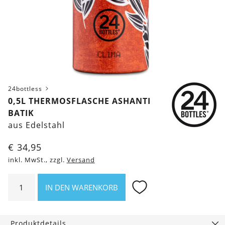
24bottless
0,5L THERMOSFLASCHE ASHANTI
BATIK
aus Edelstahl
€
34,95
inkl. MwSt., zzgl.
Versand
0,5l
IN DEN WARENKORB
Thermosflasche
Ashanti
Batik
Produktdetails