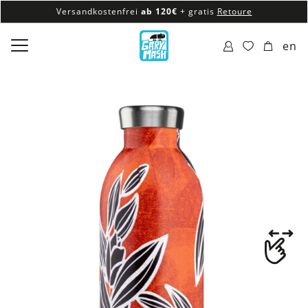
Versandkostenfrei
ab 120€
+ gratis
Retoure
100% veganes & fair produziertes Sortiment
en
Versandkostenfrei
ab 120€
+ gratis
Retoure