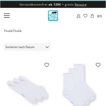
Versandkostenfrei
ab 120€
+ gratis
Retoure
100% veganes & fair produziertes Sortiment
en
Versandkostenfrei
ab 120€
+ gratis
Retoure
ThokkThokk