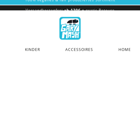
Versandkostenfrei
ab 120€
+ gratis
Retoure
100% veganes & fair produziertes Sortiment
Versandkostenfrei
ab 120€
+ gratis
Retoure
KINDER
ACCESSOIRES
HOME