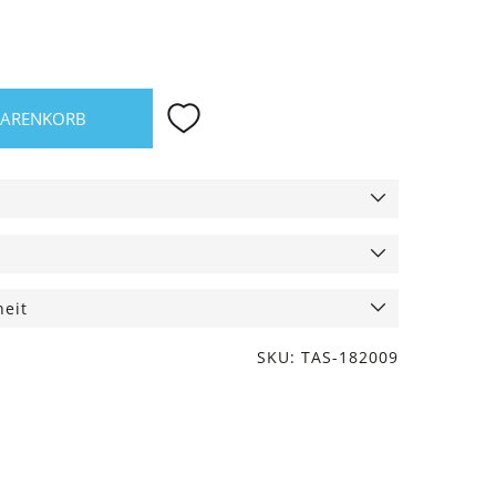
WARENKORB
heit
SKU: TAS-182009