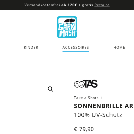
Versandkostenfrei
ab 120€
+ gratis
Retoure
100% veganes & fair produziertes Sortiment
Versandkostenfrei
ab 120€
+ gratis
Retoure
KINDER
ACCESSOIRES
HOME
Take a Shots
SONNENBRILLE AR
100% UV-Schutz
€
79,90