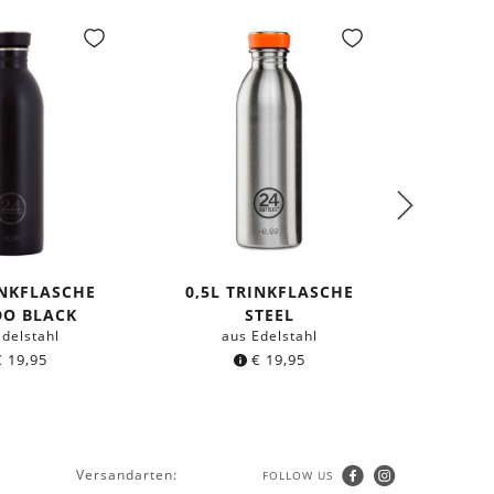
INKFLASCHE
0,5L TRINKFLASCHE
HOLZ-OH
DO BLACK
STEEL
Edelstahl
aus Edelstahl
€
19,95
€
19,95
Versandarten:
FOLLOW US