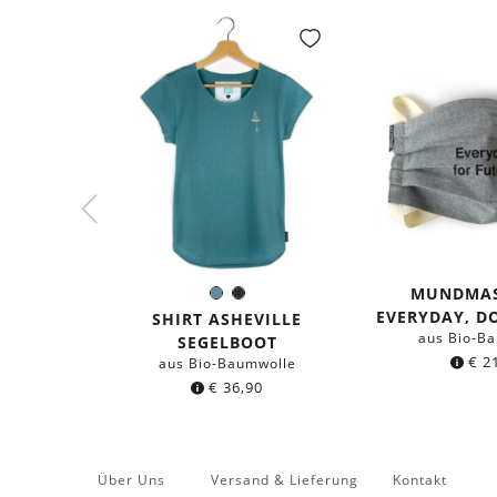
MUNDMAS
Seeblau
Schwarz
Farbe:
EVERYDAY, D
SHIRT ASHEVILLE
aus Bio-B
SEGELBOOT
€
21
aus Bio-Baumwolle
€
36,90
Über Uns
Versand & Lieferung
Kontakt