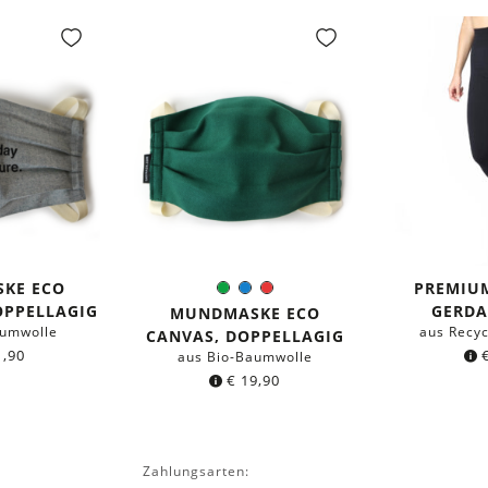
KE ECO
PREMIU
Grün
Blau
Rot
Farbe:
OPPELLAGIG
GERDA
MUNDMASKE ECO
aumwolle
aus Recyc
CANVAS, DOPPELLAGIG
,90
aus Bio-Baumwolle
€
19,90
Zahlungsarten: