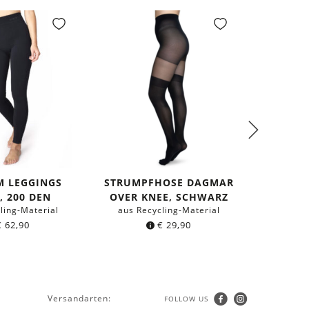
M LEGGINGS
STRUMPFHOSE DAGMAR
2ER-
, 200 DEN
OVER KNEE, SCHWARZ
JUDIT
ling-Material
aus Recycling-Material
aus Re
€
62,90
€
29,90
Versandarten:
FOLLOW US