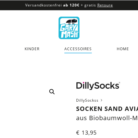
Versandkostenfrei
ab 120€
+ gratis
Retoure
100% veganes & fair produziertes Sortiment
Versandkostenfrei
ab 120€
+ gratis
Retoure
KINDER
ACCESSOIRES
HOME
DillySockss
SOCKEN SAND AVI
aus Biobaumwoll-M
€
13,95