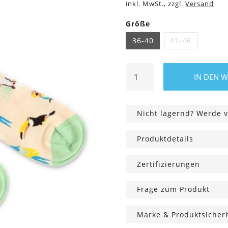
inkl. MwSt., zzgl.
Versand
Größe
36-40
41-46
Socken
IN DEN 
Sand
Aviary
Menge
Nicht lagernd? Werde v
Produktdetails
Zertifizierungen
Frage zum Produkt
Marke & Produktsicher