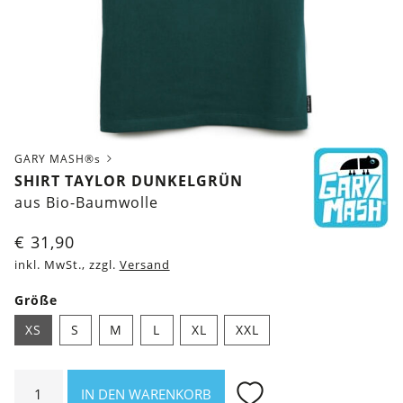
GARY MASH®s
SHIRT TAYLOR DUNKELGRÜN
aus Bio-Baumwolle
€
31,90
inkl. MwSt., zzgl.
Versand
Größe
XS
S
M
L
XL
XXL
Shirt
IN DEN WARENKORB
Taylor