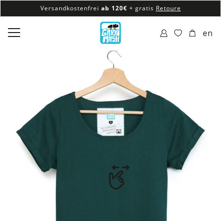
Versandkostenfrei
ab 120€
+ gratis
Retoure
100% veganes & fair produziertes Sortiment
en
Versandkostenfrei
ab 120€
+ gratis
Retoure