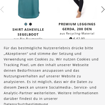
PREMIUM LEGGINGS
Seeblau
Schwarz
Farbe:
GERDA, 200 DEN
SHIRT ASHEVILLE
aus Recycling-Material
SEGELBOOT
€
62,90
aus Bio-Baumwolle
€
36,90
Für das bestmögliche Nutzererlebnis drücke bitte
„Akzeptieren“ und stimme der Setzung und
Verwendung von Cookies zu. Wir nutzen Cookies und
Über uns
Tracking Pixel, um den Inhalt unserer Webseite
Bestellungen
deinen Bedürfnissen anzupassen und das
Nutzungsverhalten auf unserer Website zu
Kontakt & Hilfe
analysieren. Es ist möglich, dass wir die Daten zu
diesem Zweck an unsere Socialmedia-, Service- und
FOLLOW US
Analytic-Partner weiterleiten. Weitere Informationen
darüber findest du in unserer
Datenschutzbestimmung
.