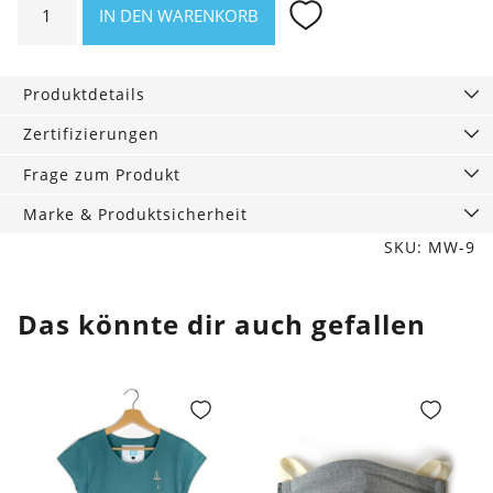
IN DEN WARENKORB
Socken
mit
Stickerei
Produktdetails
"Bike"
Menge
Zertifizierungen
Frage zum Produkt
Marke & Produktsicherheit
SKU: MW-9
Das könnte dir auch gefallen