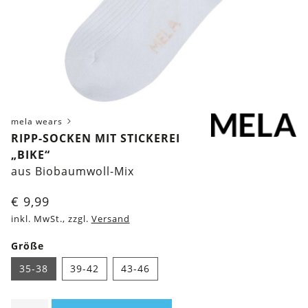
mela wears
RIPP-SOCKEN MIT STICKEREI
„BIKE“
aus Biobaumwoll-Mix
€
9,99
inkl. MwSt., zzgl.
Versand
Größe
35-38
39-42
43-46
Ripp-