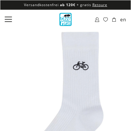
Versandkostenfrei
ab 120€
+ gratis
Retoure
100% veganes & fair produziertes Sortiment
en
Versandkostenfrei
ab 120€
+ gratis
Retoure