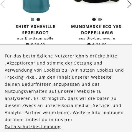
Seeblau
Schwarz
Schwarz
Grau
Farbe:
Farbe:
SHIRT ASHEVILLE
MUNDMASKE ECO YES,
SEGELBOOT
DOPPELLAGIG
aus Bio-Baumwolle
aus Bio-Baumwolle
€
36,90
€
21,90
Für das bestmögliche Nutzererlebnis drücke bitte
„Akzeptieren“ und stimme der Setzung und
Verwendung von Cookies zu. Wir nutzen Cookies und
Über uns
Tracking Pixel, um den Inhalt unserer Webseite
Bestellungen
deinen Bedürfnissen anzupassen und das
Nutzungsverhalten auf unserer Website zu
Kontakt & Hilfe
analysieren. Es ist möglich, dass wir die Daten zu
diesem Zweck an unsere Socialmedia-, Service- und
FOLLOW US
Analytic-Partner weiterleiten. Weitere Informationen
darüber findest du in unserer
Datenschutzbestimmung
.