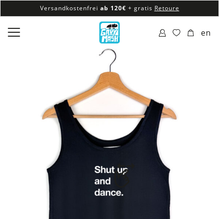
Versandkostenfrei
ab 120€
+ gratis
Retoure
100% veganes & fair produziertes Sortiment
en
Versandkostenfrei
ab 120€
+ gratis
Retoure