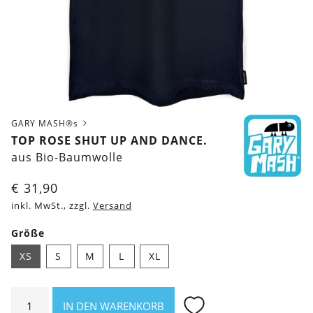
GARY MASH®s
TOP ROSE SHUT UP AND DANCE.
aus Bio-Baumwolle
€
31,90
inkl. MwSt., zzgl.
Versand
Größe
XS
S
M
L
XL
Top
IN DEN WARENKORB
Rose