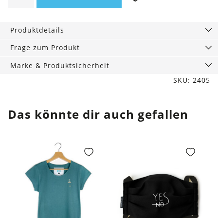
Shut
up
Produktdetails
and
dance.
Frage zum Produkt
Menge
Marke & Produktsicherheit
SKU: 2405
Das könnte dir auch gefallen