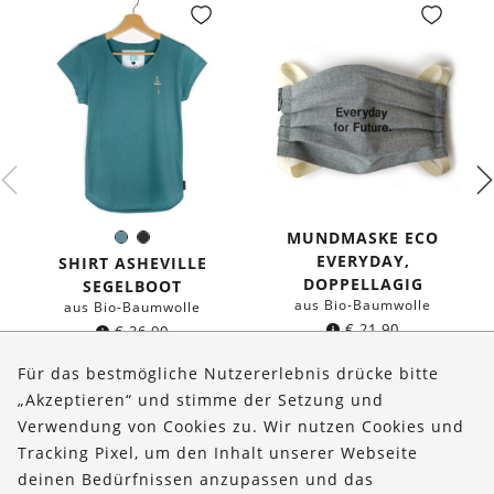
MUNDMASKE ECO
Seeblau
Schwarz
Farbe:
EVERYDAY,
SHIRT ASHEVILLE
DOPPELLAGIG
SEGELBOOT
aus Bio-Baumwolle
aus Bio-Baumwolle
€
21,90
€
36,90
Für das bestmögliche Nutzererlebnis drücke bitte
„Akzeptieren“ und stimme der Setzung und
Verwendung von Cookies zu. Wir nutzen Cookies und
Über uns
Tracking Pixel, um den Inhalt unserer Webseite
Bestellungen
deinen Bedürfnissen anzupassen und das