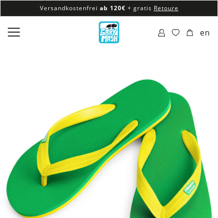
Versandkostenfrei
ab 120€
+ gratis
Retoure
100% veganes & fair produziertes Sortiment
en
Versandkostenfrei
ab 120€
+ gratis
Retoure