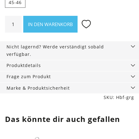
45-46
Hippobloo
IN DEN WARENKORB
Flip
Flops
grün-
Nicht lagernd? Werde verständigt sobald
gelb
verfügbar.
Menge
Produktdetails
Frage zum Produkt
Marke & Produktsicherheit
SKU: Hbf-grg
Das könnte dir auch gefallen