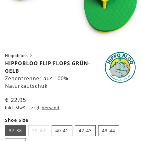
Hippobloos
HIPPOBLOO FLIP FLOPS GRÜN-
GELB
Zehentrenner aus 100%
Naturkautschuk
€
22,95
inkl. MwSt., zzgl.
Versand
Shoe Size
37-38
39-40
40-41
42-43
43-44