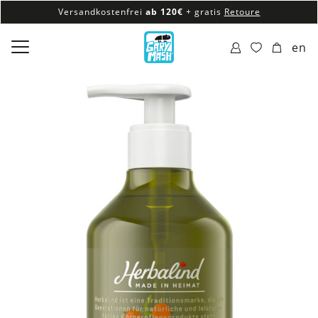
Versandkostenfrei
ab 120€
+ gratis
Retoure
100% veganes & fair produziertes Sortiment
en
Versandkostenfrei
ab 120€
+ gratis
Retoure