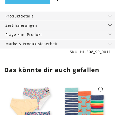
Handseife
Gartenbeere,
350
Produktdetails
ml
Menge
Zertifizierungen
Frage zum Produkt
Marke & Produktsicherheit
SKU: HL-508_90_0011
Das könnte dir auch gefallen