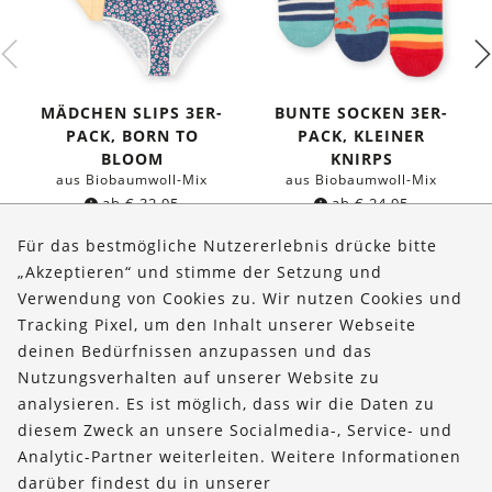
MÄDCHEN SLIPS 3ER-
BUNTE SOCKEN 3ER-
PACK, BORN TO
PACK, KLEINER
BLOOM
KNIRPS
aus Biobaumwoll-Mix
aus Biobaumwoll-Mix
ab
€
32,95
ab
€
24,95
Für das bestmögliche Nutzererlebnis drücke bitte
„Akzeptieren“ und stimme der Setzung und
Verwendung von Cookies zu. Wir nutzen Cookies und
Über uns
Tracking Pixel, um den Inhalt unserer Webseite
Bestellungen
deinen Bedürfnissen anzupassen und das
Nutzungsverhalten auf unserer Website zu
Kontakt & Hilfe
analysieren. Es ist möglich, dass wir die Daten zu
diesem Zweck an unsere Socialmedia-, Service- und
FOLLOW US
Analytic-Partner weiterleiten. Weitere Informationen
darüber findest du in unserer