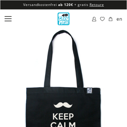
Versandkostenfrei
ab 120€
+ gratis
Retoure
100% veganes & fair produziertes Sortiment
en
Versandkostenfrei
ab 120€
+ gratis
Retoure