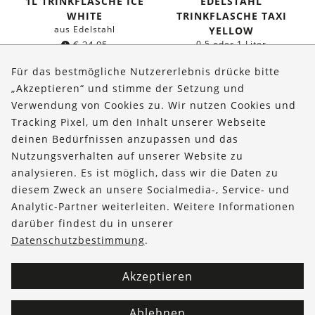
1L TRINKFLASCHE ICE
EDELSTAHL
WHITE
TRINKFLASCHE TAXI
aus Edelstahl
YELLOW
€
24,95
0,5 oder 1 Liter
ab
€
19,95
Für das bestmögliche Nutzererlebnis drücke bitte
„Akzeptieren“ und stimme der Setzung und
Verwendung von Cookies zu. Wir nutzen Cookies und
Über uns
Tracking Pixel, um den Inhalt unserer Webseite
Bestellungen
deinen Bedürfnissen anzupassen und das
Nutzungsverhalten auf unserer Website zu
Kontakt & Hilfe
analysieren. Es ist möglich, dass wir die Daten zu
diesem Zweck an unsere Socialmedia-, Service- und
FOLLOW US
Analytic-Partner weiterleiten. Weitere Informationen
darüber findest du in unserer
Datenschutzbestimmung
.
Akzeptieren
Ablehnen