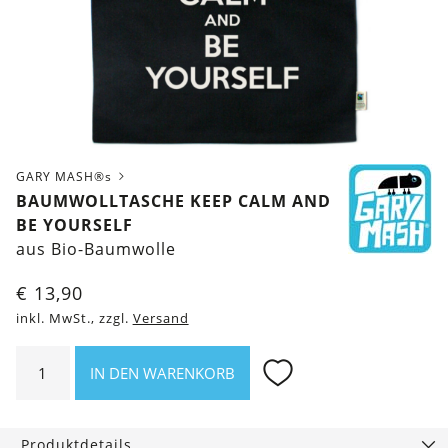
GARY MASH®s
BAUMWOLLTASCHE KEEP CALM AND
BE YOURSELF
aus Bio-Baumwolle
€
13,90
inkl. MwSt., zzgl.
Versand
Baumwolltasche
IN DEN WARENKORB
Keep
calm
and
Produktdetails