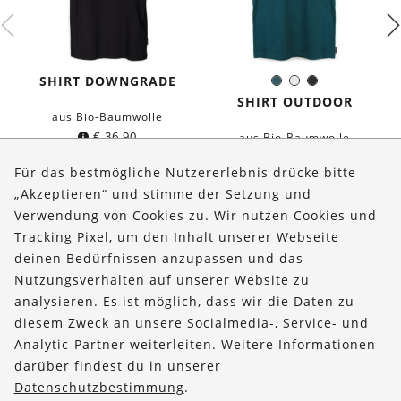
SHIRT DOWNGRADE
Dunkles
Weiß
Schwarz
Farbe:
Petrol
SHIRT OUTDOOR
aus Bio-Baumwolle
€
36,90
aus Bio-Baumwolle
€
36,90
Für das bestmögliche Nutzererlebnis drücke bitte
„Akzeptieren“ und stimme der Setzung und
Verwendung von Cookies zu. Wir nutzen Cookies und
Über uns
Tracking Pixel, um den Inhalt unserer Webseite
Bestellungen
deinen Bedürfnissen anzupassen und das
Nutzungsverhalten auf unserer Website zu
Kontakt & Hilfe
analysieren. Es ist möglich, dass wir die Daten zu
diesem Zweck an unsere Socialmedia-, Service- und
FOLLOW US
Analytic-Partner weiterleiten. Weitere Informationen
darüber findest du in unserer
Datenschutzbestimmung
.