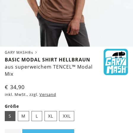
GARY MASH®s
BASIC MODAL SHIRT HELLBRAUN
aus superweichem TENCEL™ Modal
Mix
€
34,90
inkl. MwSt., zzgl.
Versand
Größe
S
M
L
XL
XXL
Basic