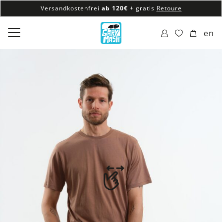
Versandkostenfrei
ab 120€
+ gratis
Retoure
100% veganes & fair produziertes Sortiment
en
Versandkostenfrei
ab 120€
+ gratis
Retoure