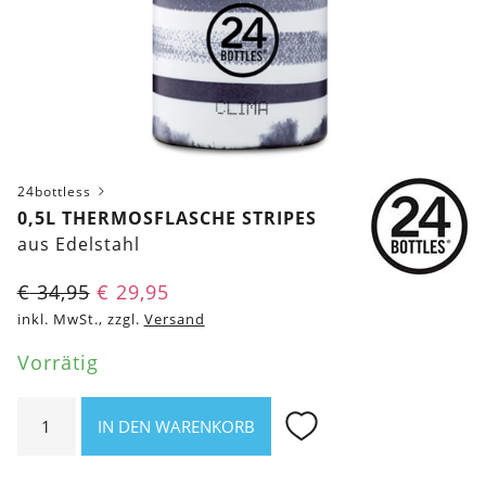
24bottless
0,5L THERMOSFLASCHE STRIPES
aus Edelstahl
Ursprünglicher
Aktueller
€
34,95
€
29,95
Preis
Preis
inkl. MwSt., zzgl.
Versand
war:
ist:
Vorrätig
€ 34,95
€ 29,95.
0,5l
IN DEN WARENKORB
Thermosflasche
Stripes