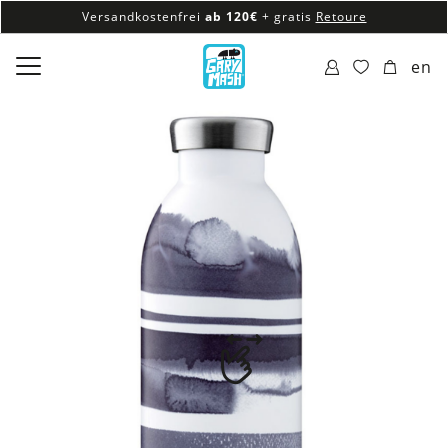
Versandkostenfrei
ab 120€
+ gratis
Retoure
100% veganes & fair produziertes Sortiment
en
Versandkostenfrei
ab 120€
+ gratis
Retoure